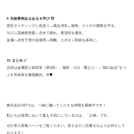
9. 失敗事例あるある＆学び 😓
意匠サイディングに色塗り→風合消失→後悔。クリヤの期限を守る。
ALCに高緻密塗膜→含水で膨れ。透湿性を優先。
金属へ水性下塗の誤適用→剥離。エポキシ防錆を基本に。
10. まとめ ✅
次回は金属部と錆対策（第4回）。端部・小口・重なり——“錆の起点”をつ
ぶす具体策を徹底解説。⚙️🛡️
株式会社SRTでは、一緒に働いてくださる仲間を募集中です！
私たちが採用において最も大切にしているのは、「人柄」です。
ぜひ求人情報ページをご覧ください。皆さまのご応募を心よりお待ちして
おります！