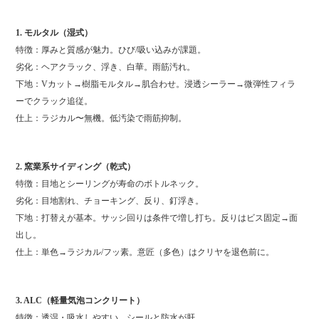
1. モルタル（湿式）
特徴：厚みと質感が魅力。ひび/吸い込みが課題。
劣化：ヘアクラック、浮き、白華。雨筋汚れ。
下地：Vカット→樹脂モルタル→肌合わせ。浸透シーラー→微弾性フィラ
ーでクラック追従。
仕上：ラジカル〜無機。低汚染で雨筋抑制。
2. 窯業系サイディング（乾式）
特徴：目地とシーリングが寿命のボトルネック。
劣化：目地割れ、チョーキング、反り、釘浮き。
下地：打替えが基本。サッシ回りは条件で増し打ち。反りはビス固定→面
出し。
仕上：単色→ラジカル/フッ素。意匠（多色）はクリヤを退色前に。
3. ALC（軽量気泡コンクリート）
特徴：透湿・吸水しやすい。シールと防水が肝。