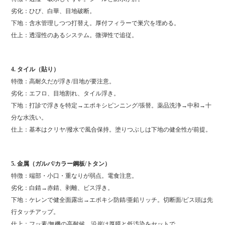
劣化：ひび、白華、目地破断。
下地：含水管理しつつ打替え。厚付フィラーで巣穴を埋める。
仕上：透湿性のあるシステム。微弾性で追従。
4. タイル（貼り）
特徴：高耐久だが浮き/目地が要注意。
劣化：エフロ、目地割れ、タイル浮き。
下地：打診で浮きを特定→エポキシピンニング/張替。薬品洗浄→中和→十
分な水洗い。
仕上：基本はクリヤ/撥水で風合保持。塗りつぶしは下地の健全性が前提。
5. 金属（ガルバ/カラー鋼板/トタン）
特徴：端部・小口・重なりが弱点。電食注意。
劣化：白錆→赤錆、剥離、ビス浮き。
下地：ケレンで健全面露出→エポキシ防錆/亜鉛リッチ。切断面/ビス頭は先
行タッチアップ。
仕上：フッ素/無機の高耐候。沿岸は厚膜と低汚染をセットで。