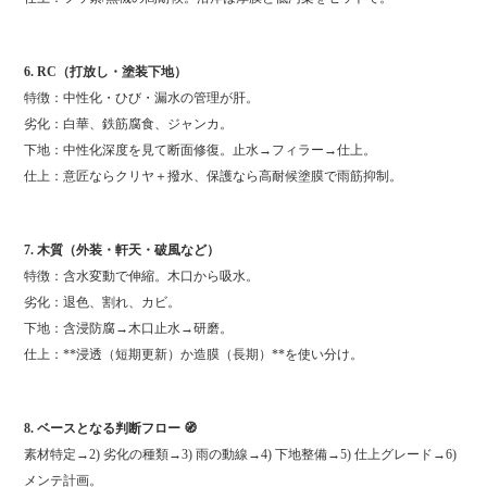
6. RC（打放し・塗装下地）
特徴：中性化・ひび・漏水の管理が肝。
劣化：白華、鉄筋腐食、ジャンカ。
下地：中性化深度を見て断面修復。止水→フィラー→仕上。
仕上：意匠ならクリヤ＋撥水、保護なら高耐候塗膜で雨筋抑制。
7. 木質（外装・軒天・破風など）
特徴：含水変動で伸縮。木口から吸水。
劣化：退色、割れ、カビ。
下地：含浸防腐→木口止水→研磨。
仕上：**浸透（短期更新）か造膜（長期）**を使い分け。
8. ベースとなる判断フロー 🧭
素材特定→2) 劣化の種類→3) 雨の動線→4) 下地整備→5) 仕上グレード→6)
メンテ計画。