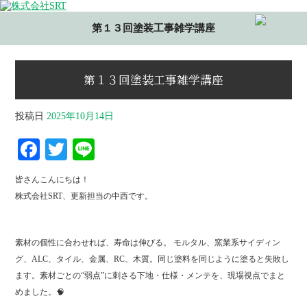
第１３回塗装工事雑学講座
第１３回塗装工事雑学講座
投稿日
2025年10月14日
Fa
T
Li
ce
wi
ne
皆さんこんにちは！
bo
tte
株式会社SRT、更新担当の中西です。
ok
r
素材の個性に合わせれば、寿命は伸びる。 モルタル、窯業系サイディン
グ、ALC、タイル、金属、RC、木質。同じ塗料を同じように塗ると失敗し
ます。素材ごとの“弱点”に刺さる下地・仕様・メンテを、現場視点でまと
めました。🧠